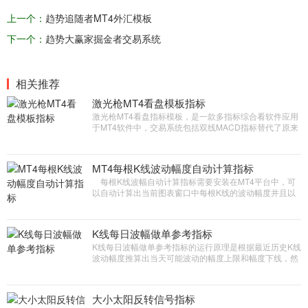
上一个：
趋势追随者MT4外汇模板
下一个：
趋势大赢家掘金者交易系统
相关推荐
激光枪MT4看盘模板指标
激光枪MT4看盘指标模板，是一款多指标综合看软件应用
于MT4软件中，交易系统包括双线MACD指标替代了原来
MT4软件中默认MACD指标单线单色的问题，让分析更加
直观，同时主图指标包括自动支撑阻力线计算，其实抛物
线等众多功能。
MT4每根K线波动幅度自动计算指标
每根K线波幅自动计算指标需要安装在MT4平台中，可
以自动计算出当前图表窗口中每根K线的波动幅度并且以
数字标注出来，更好的掌握好K线运行的规律方便特殊人
群使用
K线每日波幅做单参考指标
K线每日波幅做单参考指标的运行原理是根据最近历史K线
波动幅度推算出当天可能波动的幅度上限和幅度下线，然
后自动计算出整理区间，突破整理区间顺势交易的原理
大小太阳反转信号指标