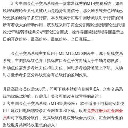
汇客中国金点子
交易系统
是一款非常优秀的MT4交易系统，如果
说均线理论金叉死叉被认为是趋势追随信号，那么笨系统变色均线已
经更换的诠释了多空行情。本系统属于汇客中国珍藏版对于行情的判
断有着极大的帮助作用，该系统采用了黄金分割理论;混沌理论;道氏理
论;货币强弱等经典分析理论汇合而成，操作界面简洁清晰界面显示当
日的开盘价格，最高价格，最低价格，当日涨幅.....
金点子交易系统主要应用于M5,M15,M30图表中，属于短线交易
系统，主图指标红色并且指标窗口金点子方向线大于中轴考虑做多，
出场点位需要参考压力位和阻力位，同时参考趋势通道上下轨。入场
时尽量参考多空分界线更会有超级好的盈利效果。
升级高级会员仅需580元，即可下载本站所有指标和EA，众多交易系
统为你保驾护航，仅需几十美金可能改变你亏损的命运！
汇客中国金点子交易系统（MT4经典模板） 软件适用于电脑端安装使
用！建议用电脑端登录汇金网查看和下载，欢迎
免费注册为汇金网会
员
即可下载部分软件，更高级软件建议升级会员权限，汇金网专业的
财经服务类网站欢迎您的加入！