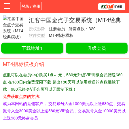
登录 / 注册
首页
新闻
观点
货币
学院
汇客中国金点子交易系统（MT4经典
模板）
授权形势：
注册会员 所需点数：320
平台
指标EA
书籍
视频
软件类型：
MT4指标模板
下载地址1
升级会员
MT4指标模板介绍
点数可以在会员中心购买1点=1元，580元升级VIP高级会员赠送680
点 在180日内免费无限下载 超出180天可以使用赠送的点数继续下
载；980元终身VIP会员可以无限制下载！
免费获取点数的方法:
成为本网站的返佣客户， 交易账号入金1000美元以上送680点，交易
账号入金3000美金以上送580元VIP会员，交易账号入金10000美元以
上送980元终身会员！