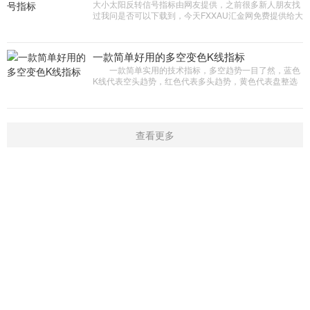
大小太阳反转信号指标由网友提供，之前很多新人朋友找
过我问是否可以下载到，今天FXXAU汇金网免费提供给大
家下载研究，本指标属于未来函数软件因此我们并不看好
一款简单好用的多空变色K线指标
一款简单实用的技术指标，多空趋势一目了然，蓝色
K线代表空头趋势，红色代表多头趋势，黄色代表盘整选
择方向，本指标可以搭配其他技术指标使用效果更佳。
查看更多
首页
新闻
学院
指标
触屏版
|
电脑版