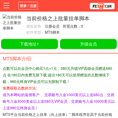
登录 / 注册
首页
新闻
观点
货币
学院
当前价格之上批量挂单脚本
授权形势：
注册会员 所需点数：5
平台
指标EA
书籍
视频
软件类型：
MT5脚本
下载地址1
升级会员
MT5脚本介绍
点数可以在会员中心购买1点=1元，580元升级VIP高级会员赠送680
点 在180日内免费无限下载 超出180天可以使用赠送的点数继续下
载；980元终身VIP会员可以无限制下载！
免费获取点数的方法:
成为本网站的返佣客户， 交易账号入金1000美元以上送680点，交易
账号入金3000美金以上送580元VIP会员，交易账号入金10000美元以
上送980元终身会员！
MT5平台当前价格之上挂单（向上挂单）" 脚本程序在高于当前价格