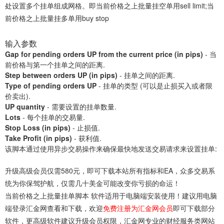
处设置多个挂单组成网格。即当前价格之上批量挂空单用sell limit;当
前价格之上批量挂多单用buy stop
输入参数
Gap for pending orders UP from the current price (in pips)
- 当
前价格与第一个挂单之间的距离.
Step between orders UP (in pips)
- 挂单之间的距离.
Type of pending orders UP
- 挂单的类型 (可以是止损买入或者限
价卖出).
UP quantity
- 需要设置的挂单数量.
Lots
- 每个挂单的交易量.
Stop Loss (in pips)
- 止损值.
Take Profit (in pips)
- 获利值.
该脚本通过使用异步交易操作来确保最快地发送交易请求来设置挂单:
升级高级会员仅需580元，即可下载本站所有指标和EA，众多交易系
统为你保驾护航，仅需几十美金可能改变你亏损的命运！
当前价格之上批量挂单脚本 软件适用于电脑端安装使用！建议用电脑
端登录汇金网查看和下载，欢迎
免费注册为汇金网会员
即可下载部分
软件，更高级软件建议升级会员权限，汇金网专业的财经服务类网站