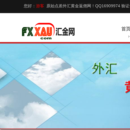
您好：
游客
原始点差外汇黄金返佣网！QQ16909974 验
首页